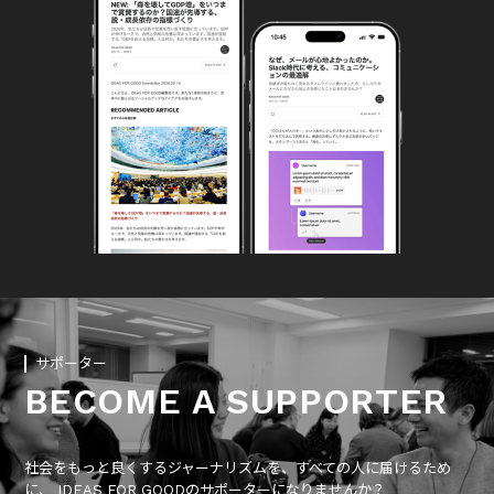
サポーター
BECOME A SUPPORTER
社会をもっと良くするジャーナリズムを、すべての人に届けるため
に、 IDEAS FOR GOODのサポーターになりませんか？