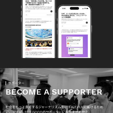
サポーター
BECOME A SUPPORTER
社会をもっと良くするジャーナリズムを、すべての人に届けるため
に、 IDEAS FOR GOODのサポーターになりませんか？