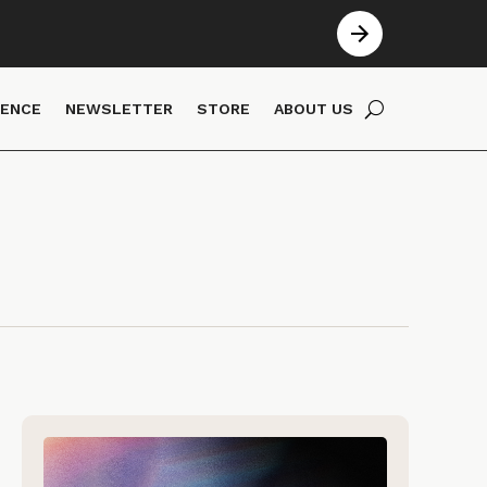
IENCE
NEWSLETTER
STORE
ABOUT US