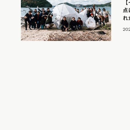
【
点
れ
202