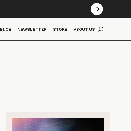
IENCE
NEWSLETTER
STORE
ABOUT US