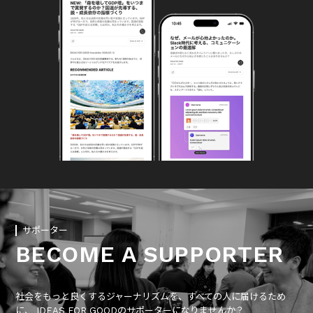
サポーター
BECOME A SUPPORTER
社会をもっと良くするジャーナリズムを、すべての人に届けるため
に、 IDEAS FOR GOODのサポーターになりませんか？