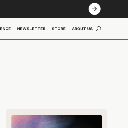
IENCE
NEWSLETTER
STORE
ABOUT US