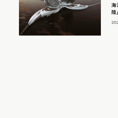
海
陸
202