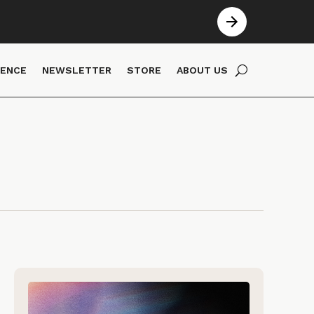
IENCE
NEWSLETTER
STORE
ABOUT US