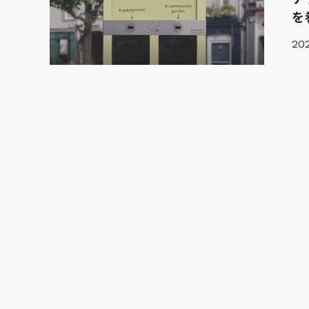
を
202