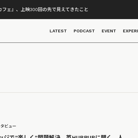
フェ』、上映300回の先で見えてきたこと
LATEST
PODCAST
EVENT
EXPER
ンタビュー
ッジで”楽しく”問題解決。英HUBBUBに聞く、人