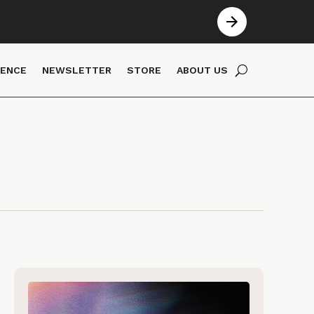
IENCE
NEWSLETTER
STORE
ABOUT US