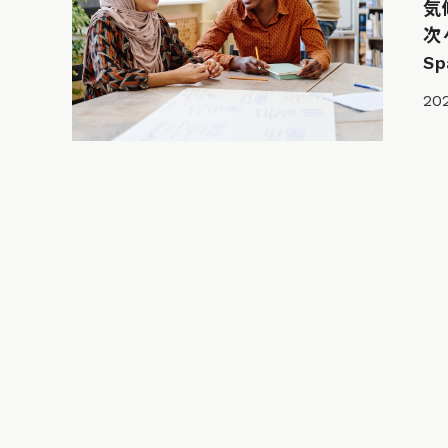
気
次
Sp
202