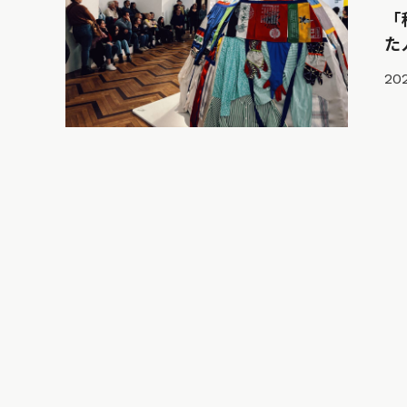
「
た
202