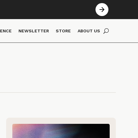
IENCE
NEWSLETTER
STORE
ABOUT US