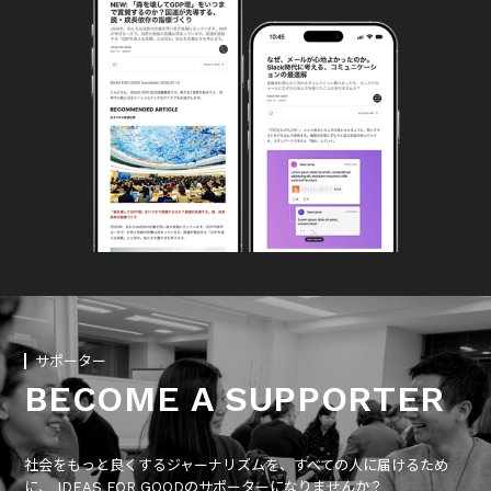
サポーター
BECOME A SUPPORTER
社会をもっと良くするジャーナリズムを、すべての人に届けるため
に、 IDEAS FOR GOODのサポーターになりませんか？