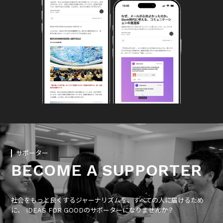
サポーター
BECOME A SUPPORTER
社会をもっと良くするジャーナリズムを、すべての人に届けるため
に、 IDEAS FOR GOODのサポーターになりませんか？