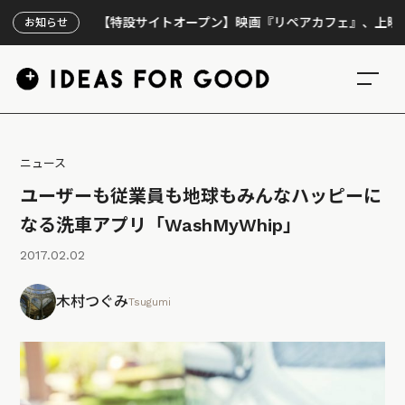
【特設サイトオープン】映画『リペアカフェ』、上映300回の
お知らせ
ニュース
ユーザーも従業員も地球もみんなハッピーに
なる洗車アプリ「WashMyWhip」
2017.02.02
木村つぐみ
Tsugumi