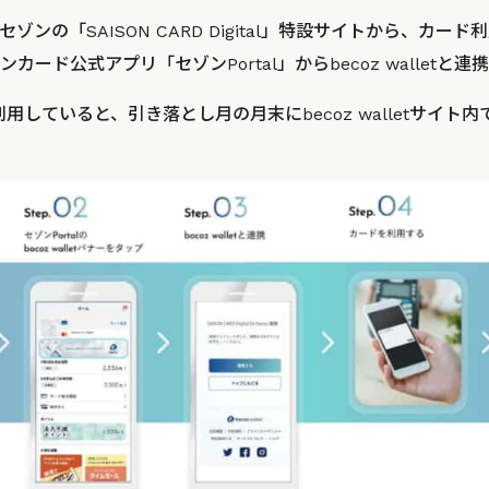
ゾンの「SAISON CARD Digital」特設サイトから、カー
ード公式アプリ「セゾンPortal」からbecoz walletと
dを利用していると、引き落とし月の月末にbecoz walletサイト