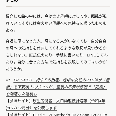
まとめ
紹介した曲の中には、今は亡き母親に対してや、距離が離
れていてすぐには会えない母親への気持ちを綴ったものも
ある。
身近に母になった人、母になる人がいなくても、自分自身
の母への気持ちを代弁してくれるような歌詞が見つかるか
もしれない。直接伝えたり、手紙に書いたり、LINEしてみ
たり。自分に合った方法で気持ちを表現してみてはいかが
だろうか。
※1
PR TIMES 初めての出産、妊娠中女性の93.2％が「産
後」を不安視！3人に1人が、産後の不安が原因で「妊娠」
を躊躇した経験も
【参照サイト】
厚生労働省 人口動態統計速報（令和4年
(2022) 12月分）を公表します
【参照サイト】
Bustle 21 Mother’s Day Song Lyrics To