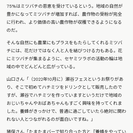
75%はミツバチの恩恵を受けているという。地域の自然が
豊かになってミツバチが増加すれば、農作物の受粉が完全
に行われ、より価値の高い農作物が収穫できるようになる
のだ。
そんな自然にも農業にもプラスをもたらしてくれるミツバ
チには、花だけではなく人と人を結びつける力もある。花
にミツバチが集まるように、セヤミツラボの活動の輪は地
域の中でどんどんと広がっている。
山口さん「（2022年10月に）瀬谷フェスというお祭りがあ
り、そこで初めてハチミツをドリンクとして販売したので
すが、瀬谷でハチミツを作っていますというだけで地域の
おじいちゃんやおばあちゃんもすごく興味を持ってくれま
した。養蜂がきっかけで、普通に過ごしていたら絶対に関わ
れない人とつながれるのが面白いですね。」
猪俣さん「たまたまバーで知り合った方と『養蜂をやってい