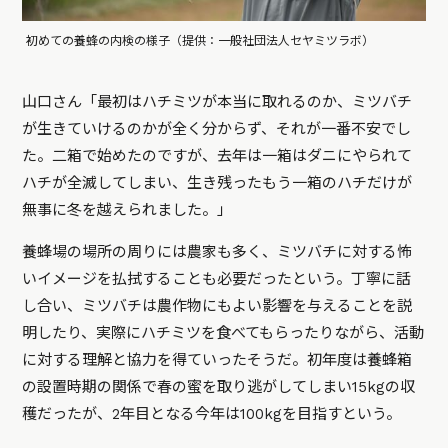
初めての養蜂の内検の様子（提供：一般社団法人セヤミツラボ）
山口さん「最初はハチミツが本当に取れるのか、ミツバチ
が生きていけるのかが全く分からず、それが一番不安でし
た。二箱で始めたのですが、去年は一箱はダニにやられて
ハチが全滅してしまい、生き残ったもう一箱のハチだけが
無事に冬を越えられました。」
養蜂場の場所の周りには農家も多く、ミツバチに対する怖
いイメージを払拭することも必要だったという。丁寧に話
し合い、ミツバチは農作物にもよい影響を与えることを説
明したり、実際にハチミツを食べてもらったりながら、活動
に対する理解と協力を得ていったそうだ。初年度は養蜂箱
の設置時期の関係で春の蜜を取り逃がしてしまい15kgの収
穫だったが、2年目となる今年は100kgを目指すという。