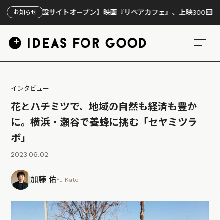
設サイトオープン】映画『リペアカフェ』、上映300回の先で見えてき
お知らせ
インタビュー
花とハチミツで、地域の自然も経済も豊か
に。横浜・瀬谷で養蜂に挑む「セヤミツラ
ボ」
2023.06.02
加藤 佑
Yu Kato