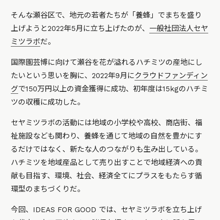
そんな瀬谷区で、地元の若者たちが「養蜂」でまちを盛り
上げようと2022年5月に立ち上げたのが、
一般社団法人セヤ
ミツラボ
だ。
国際園芸博に向けて瀬谷を花が溢れるハチミツの産地にし
たいという思いを胸に、2022年9月に
クラウドファンディン
グ
で150万円以上の資金獲得に成功、初年度は15kgのハチミ
ツの収穫に成功した。
セヤミツラボの活動には地域の小学校や高校、商店街、福
祉施設なども関わり、養蜂を通じて地域の自然を豊かにす
るだけではなく、新たな人のつながりも生み出している。
ハチミツを地域産品として売り出すことで地域経済への貢
献も目指す、環境、社会、経済全てにプラスをもたらす循
環型のまちづくりだ。
今回、IDEAS FOR GOOD では、セヤミツラボを立ち上げ