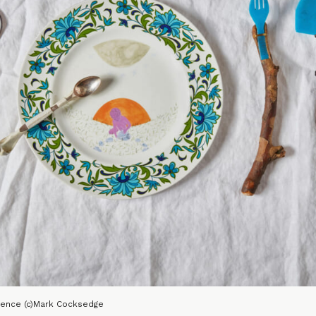
gence (c)Mark Cocksedge