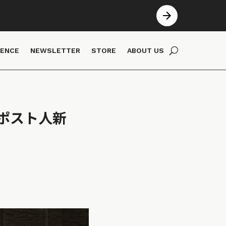
IENCE
NEWSLETTER
STORE
ABOUT US
ポスト人新