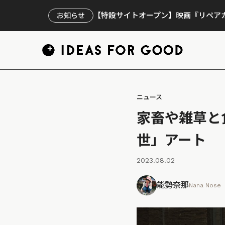
【特設サイトオープン】映画『リペアカ
お知らせ
ニュース
家畜や雑草と
世」アート
2023.08.02
能勢奈那
Nana Nose