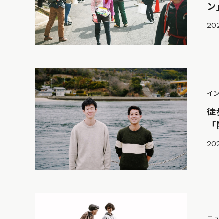
ン
202
イ
徒
「
202
ニ