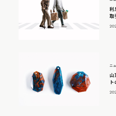
利
取
202
ニ
山
ト
202