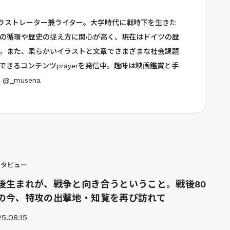
イラストレーター兼ライター。大学時代に戦時下を生きた
の循環や歴史の捉え方に関心が高く、現在はドイツの歴
。また、柔らかいイラストと文章でさまざまな社会課題
できるコンテンツ
prayer
を発信中。趣味は映画鑑賞と手
：
@_musena
ンタビュー
後生まれが、戦争と向き合うということ。戦後80
の今、特攻の出撃地・知覧を再び訪れて
5.08.15