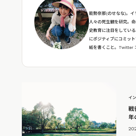
能勢奈那(のせなな)。
人々の死生観を研究。命
史教育に注目をしている
にポジティブにコミット
紙を書くこと。Twitter
イ
戦
年
202