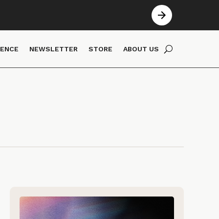
IENCE
NEWSLETTER
STORE
ABOUT US