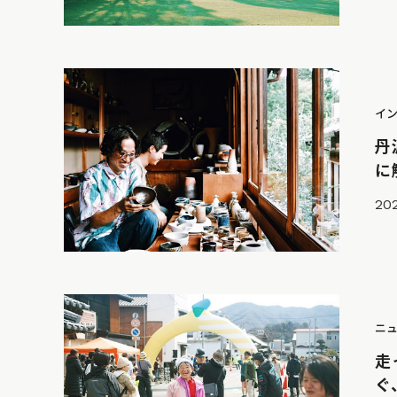
イ
丹
に
202
ニ
走
ぐ