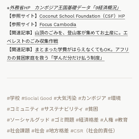
※
外務省HP カンボジア王国基礎データ「9経済概況」
【参照サイト】
Coconut School Foundation（CSF）HP
【参照サイト】
Focus Cambodia
【関連記事】
山頂のごみを、登山客が集めてお土産に。エ
ベレストのごみ収集作戦
【関連記事】
まとまった学費がはらえなくてもOK。アフリ
カの貧困家庭を救う「学んだ分だけ払う制度」
#学校
#Social Good
#大気汚染
#カンボジア
#環境
#コミュニティ
#サステナビリティ
#貧困
#ソーシャルグッド
#ゴミ問題
#経済格差
#人権
#教育
#社会課題
#社会
#地方格差
#CSR（社会的責任）