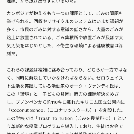
連鎖」から抜け出せずにいるのだ。
カンボジアが抱えるもう一つの課題として、ごみの問題も
挙げられる。回収やリサイクルのシステムはいまだ課題が
多く、市民のごみに対する意識の低さから、大量のごみが
路上に放置されている。ごみ集積所や放置ごみが及ぼす大
気汚染をはじめとした、不衛生な環境による健康被害は深
刻だ。
これらの課題は複雑に絡み合っており、どちらか一方ではな
く、同時に解決していかなければならない。ゼロウェイス
ト生活を実践している活動家のオーク・ヴァンディ氏は、
この「環境」と「子どもの貧困」両方の課題解決をめざ
し、プノンペンから約110キロ離れたキリロム国立公園内に
「Coconut School（ココナッツスクール）」を創設した。
この学校では「Trash To Tuition（ごみを授業料に）」とい
う革新的な授業プログラムを導入しており、生徒はお金で