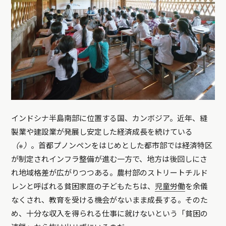
インドシナ半島南部に位置する国、カンボジア。近年、
縫
製業や建設業が発展し安定した経済成長を続けている
（※）
。首都プノンペンをはじめとした都市部では経済特区
が制定され
インフラ整備が進む一方で、地方は後回しにさ
れ地域格差が広がりつつある。農村部の
ストリートチルド
レンと呼ばれる貧困家庭の子どもたちは、
児童労働
を余儀
なくされ、教育を受ける機会がないまま成長する。そのた
め、十分な収入を得られる仕事に就けないという「貧困の