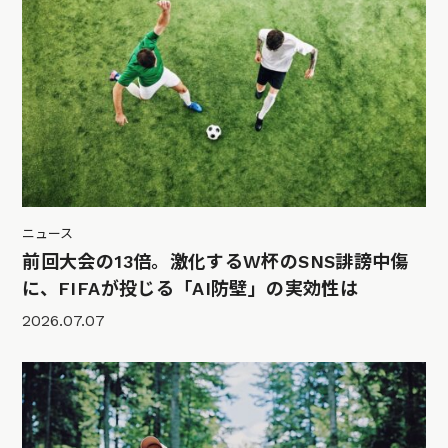
ニュース
前回大会の13倍。激化するW杯のSNS誹謗中傷
に、FIFAが投じる「AI防壁」の実効性は
2026.07.07