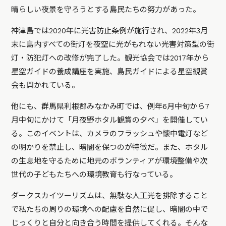
晴らしい夜景を守ろうとする島民たちの努力があった。
神津島では2020年に光害防止条例が施行され、2022年3月
末に島内すべての街灯を夜空に光がもれない光害対策型の街
灯・防犯灯への改修が完了した。観光協会では2017年から
星空ガイドの養成講座を実施、島民ガイドによる星空観賞
会も開かれている。
他にも、群馬県利根郡みなかみ町では、例年6月中旬から7
月中旬にかけて「月夜野ホタル観賞の夕べ」を開催してい
る。このイベントは、カメラのフラッシュや懐中電灯など
の明かりを禁止し、暗闇を保つのが特徴だ。また、ホタル
の生息地を守るために地元のボランティアが環境整備や次
世代の子どもたちへの環境教育も行なっている。
ダークスカイツーリズムは、無駄な人工光を排除すること
で私たちの周りの環境への配慮を自然に促し、暗闇の中で
じっくりと自分と向き合う時間を提供してくれる。そんな