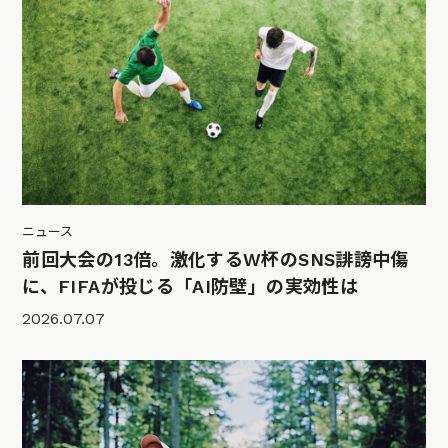
ニュース
前回大会の13倍。激化するW杯のSNS誹謗中傷
に、FIFAが投じる「AI防壁」の実効性は
2026.07.07