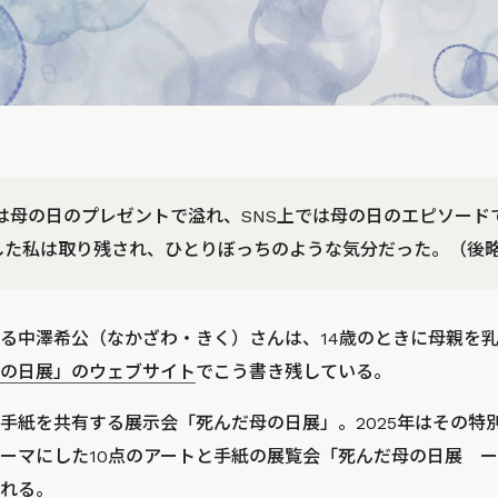
街中は母の日のプレゼントで溢れ、SNS上では母の日のエピソー
した私は取り残され、ひとりぼっちのような気分だった。（後
る中澤希公（なかざわ・きく）さんは、14歳のときに母親を
の日展」のウェブサイト
でこう書き残している。
手紙を共有する展示会「死んだ母の日展」。2025年はその特
ーマにした10点のアートと手紙の展覧会「死んだ母の日展 
れる。