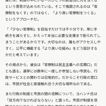
葉には、制度の中にいる一人ひとりの創造性に光を当てる
という意思が込められている。そこで強調されるのは「官
僚制をなくす」のではなく、「より良い官僚制をつくる」
というアプローチだ。
「『少ない官僚制』を目指すだけでは不十分です。単に手
続きを減らすと、かえって本当に必要な支援まで削られてし
まうことがあるからです。大切なのは、誰もがアクセスしや
すく、公平に機能する『より良い仕組み』をどう設計する
かだと考えています」
その視点から、彼女は「官僚制は民主主義への玄関口」だ
とも語る。選挙には数年に一度しか参加しない市民も、行
政サービスとの関わりは日常的だ。だからこそ行政の窓口
は、市民が社会と直接触れ合う大切な場所なのである。
また行政の制度と市民の間の信頼について、ヨハンナ氏は
「双方向でなければならない」と語った。市民が制度を信