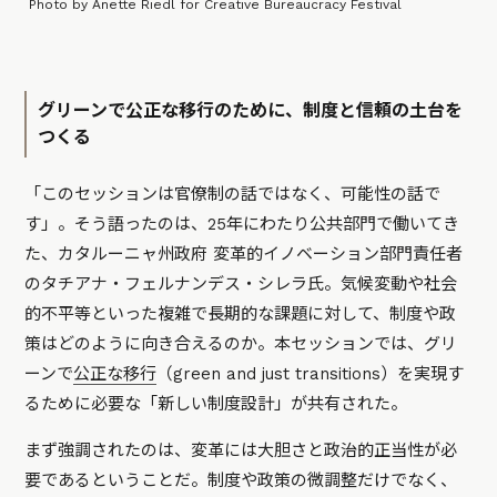
Photo by Anette Riedl for Creative Bureaucracy Festival
グリーンで公正な移行のために、制度と信頼の土台を
つくる
「このセッションは官僚制の話ではなく、可能性の話で
す」。そう語ったのは、25年にわたり公共部門で働いてき
た、カタルーニャ州政府 変革的イノベーション部門責任者
のタチアナ・フェルナンデス・シレラ氏。気候変動や社会
的不平等といった複雑で長期的な課題に対して、制度や政
策はどのように向き合えるのか。本セッションでは、グリ
ーンで
公正な移行
（green and just transitions）を実現す
るために必要な「新しい制度設計」が共有された。
まず強調されたのは、変革には大胆さと政治的正当性が必
要であるということだ。制度や政策の微調整だけでなく、