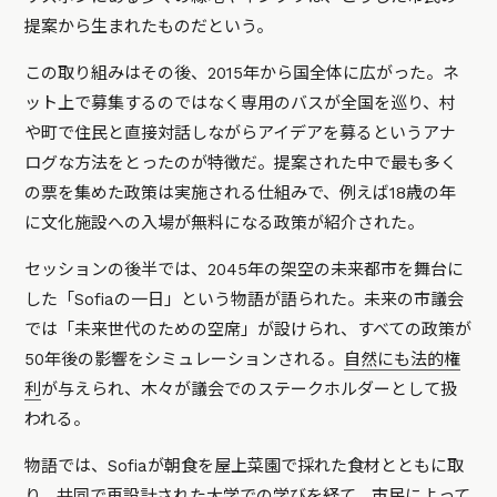
提案から生まれたものだという。
この取り組みはその後、2015年から国全体に広がった。ネ
ット上で募集するのではなく専用のバスが全国を巡り、村
や町で住民と直接対話しながらアイデアを募るというアナ
ログな方法をとったのが特徴だ。提案された中で最も多く
の票を集めた政策は実施される仕組みで、例えば18歳の年
に文化施設への入場が無料になる政策が紹介された。
セッションの後半では、2045年の架空の未来都市を舞台に
した「Sofiaの一日」という物語が語られた。未来の市議会
では「未来世代のための空席」が設けられ、すべての政策が
50年後の影響をシミュレーションされる。
自然にも法的権
利
が与えられ、木々が議会でのステークホルダーとして扱
われる。
物語では、Sofiaが朝食を屋上菜園で採れた食材とともに取
り、共同で再設計された大学での学びを経て、市民によって