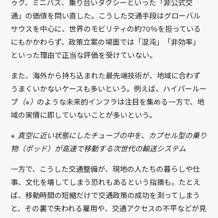
ゥク、ミニバス、乗り合いタクシーといった「非公式交
通」の価値を問い直した。こうした交通手段はグローバル
サウスを中心に、世界のモビリティの約70％を担っている
にもかかわらず、政策立案の場面では「混沌」「非効率」
といった理由で正当な評価を受けていない。
また、海外から持ち込まれた最先端技術が、地域に合わず
うまくいかないケースも多いという。例えば、ハイパールー
プ
（※）
のような未来的インフラは注目を集める一方で、地
域の実情に即していないことが多いという。
※ 真空に近い状態にしたチューブの中を、カプセル型の乗り
物（ポッド）が高速で移動する次世代の輸送システム
一方で、こうした交通整備が、現地の人たちの暮らしや仕
事、文化を壊してしまう恐れもあるという指摘も。たとえ
ば、移動時間の短縮だけで交通政策の成功を測ってしまう
と、その裏で失われる雇用や、交通アクセスの不平などが見