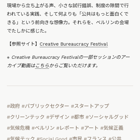
現場から立ち上がる声、小さな試行錯誤、制度の隙間で行
われている実践、そして何よりも「公共はもっと面白くで
きる」という前向きな想像力。それらを、ベルリンの会場
でたしかに感じた。
【参照サイト】
Creative Bureaucracy Festival
※ Creative Bureaucracy Festivalの一部セッションのアー
カイブ動画は
こちら
からご覧いただけます。
#政府
#パブリックセクター
#スタートアップ
#クリーンテック
#デザイン
#都市
#ソーシャルグッド
#気候危機
#ベルリン
#レポート
#アート
#気候正義
#気候テック
#Social Good
#市民
#フランス
#公共