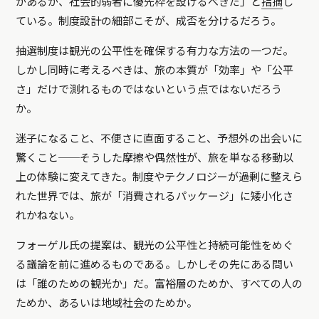
があるが、社会的弱者に優先枠を設けるべきだ」
と
指摘
し
ている。制度設計の細部こそが、成否を分けるだろう。
抽選制度は観光の公平性を確保する有力な方法の一つだ。
しかし同時に考えるべきは、旅の本質が「効率」や「公平
さ」だけで測れるものではないという点ではないだろう
か。
迷子になること、不便さに直面すること、予想外の出会いに
驚くこと──そうした摩擦や偶然性が、旅を単なる移動以
上の体験に変えてきた。制度やテクノロジーが過剰に整えら
れた世界では、旅が「消費されるパッケージ」に矮小化さ
れかねない。
フォーゲル氏の提案は、観光の公平性と持続可能性をめぐ
る議論を前に進めるものである。しかしその先にある問い
は「誰のための観光か」だ。富裕層のためか、すべての人の
ためか、あるいは地域社会のためか。