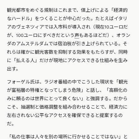
観光都市をめぐる規制はこれまで、値上げによる「経済的
なハードル」をつくることが中心だった。たとえばイタリ
アのヴェネツィアでは入市料が導入され（現在10ユーロだ
が、100ユーロにすべきだという
声
もあるほどだ）、オラン
ダのアムステルダムでは宿泊税が引き上げられている。そ
れらは確かに観光客数を抑制する効果をもたらすが、同時
に「払える人」だけが現地にアクセスできる仕組みを生み
出す。
フォーゲル氏は、ラジオ番組の中でこうした現状を「観光
が富裕層の特権となってしまう危険」と話し、「高額化の
みに頼るのは世界にとって良くない」と強調する。だから
こそ、抽選制と価格調整を組み合わせることで、経済力に
左右されない公平なアクセスを確保できると提案するの
だ。
「私の仕事は人々を別の場所に行かせることではない」と