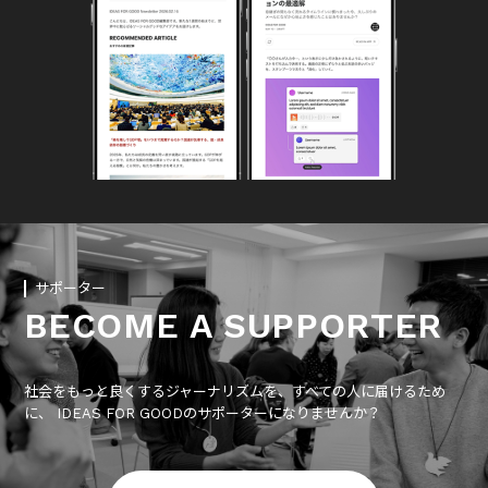
サポーター
BECOME A SUPPORTER
社会をもっと良くするジャーナリズムを、すべての人に届けるため
に、 IDEAS FOR GOODのサポーターになりませんか？