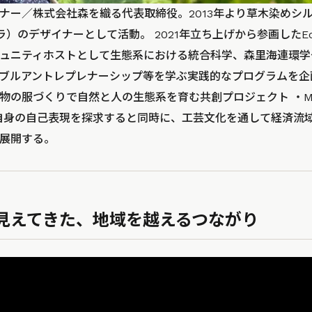
ナー／株式会社森を織る代表取締役。2013年より草木染めシ
ブラ）のデザイナーとして活動。 2021年立ち上げから参画したEcolo
ュニティホストとして生態系における統合科学、森里海連環学
ブルアントレプレナーシップ等を学ぶ実践的なプログラムを企画運
の服づくりで自然と人の生態系を育む共創プロジェクト ・MORI
自身の自己表現を探求すると同時に、工芸文化を通して経済流
展開する。
見えてきた、地域を越えるつながり