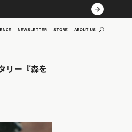
IENCE
NEWSLETTER
STORE
ABOUT US
タリー『森を