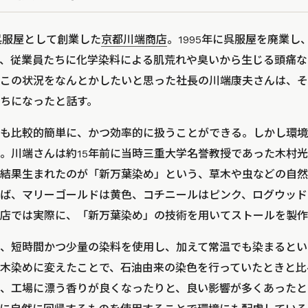
に呉服屋として創業した
京都川端商店
。1995年に呉服屋を廃業
、従業員たちに化学染料による肌荒れや臭いから生じる頭痛な
この状況をなんとかしたいと思った社長の川端康夫さんは、そ
ちになったと話す。
も比較的簡単に、かつ効率的に扱うことができる。しかし環境
。川端さんは約15年前に当時三重大学名誉教授であった木村
結果生まれたのが「新万葉染め」という、草木や虫などの自然
ば、マリーゴールドは黄色、コチニールはピンク、ログウッド
店では実際に、「新万葉染め」の技術を用いてストールを製作
、短時間かつ少量の染料を使用し、加えて常温でも染まるとい
木染めに変えたことで、石油由来の染色を行っていたときと比
、工場に漂う香りが良くなったりと、良い影響が多くあったと