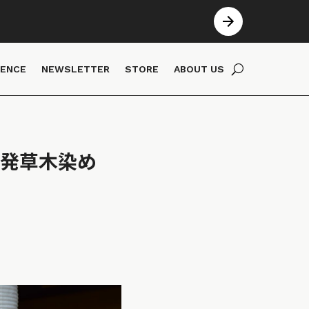
IENCE
NEWSLETTER
STORE
ABOUT US
都発草木染め