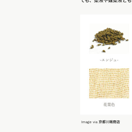
ても、染液や媒染液とも
Image via 京都川端商店