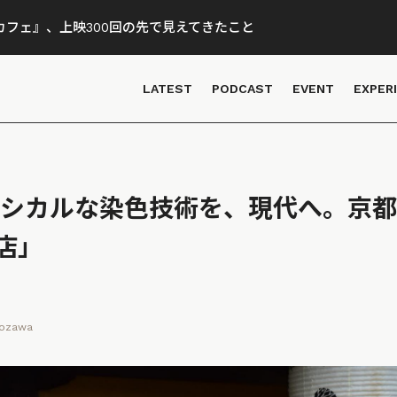
フェ』、上映300回の先で見えてきたこと
LATEST
PODCAST
EVENT
EXPER
くエシカルな染色技術を、現代へ。京
店」
Kozawa