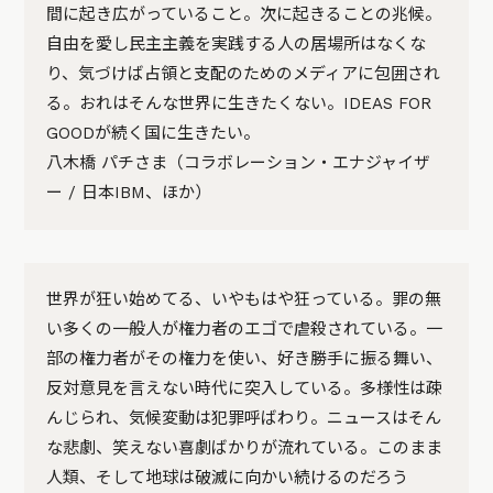
間に起き広がっていること。次に起きることの兆候。
自由を愛し民主主義を実践する人の居場所はなくな
り、気づけば占領と支配のためのメディアに包囲され
る。おれはそんな世界に生きたくない。IDEAS FOR
GOODが続く国に生きたい。
八木橋 パチさま（コラボレーション・エナジャイザ
ー / 日本IBM、ほか）
世界が狂い始めてる、いやもはや狂っている。罪の無
い多くの一般人が権力者のエゴで虐殺されている。一
部の権力者がその権力を使い、好き勝手に振る舞い、
反対意見を言えない時代に突入している。多様性は疎
んじられ、気候変動は犯罪呼ばわり。ニュースはそん
な悲劇、笑えない喜劇ばかりが流れている。このまま
人類、そして地球は破滅に向かい続けるのだろう