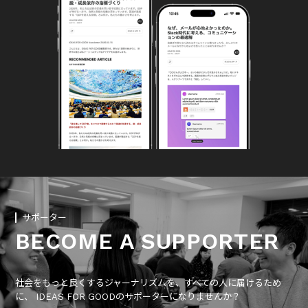
サポーター
BECOME A SUPPORTER
社会をもっと良くするジャーナリズムを、すべての人に届けるため
に、 IDEAS FOR GOODのサポーターになりませんか？