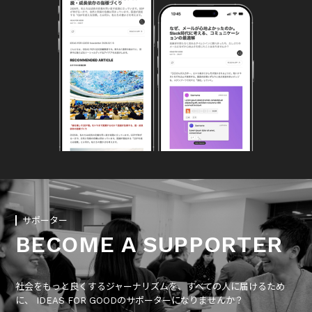
サポーター
BECOME A SUPPORTER
社会をもっと良くするジャーナリズムを、すべての人に届けるため
に、 IDEAS FOR GOODのサポーターになりませんか？