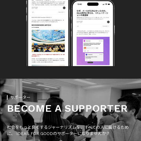
サポーター
BECOME A SUPPORTER
社会をもっと良くするジャーナリズムを、すべての人に届けるため
に、 IDEAS FOR GOODのサポーターになりませんか？