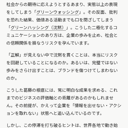
社会からの期待に応えようとするあまり、実態以上の表現
をしてしまう「
グリーンウォッシング
」。その反面、批判
を恐れた結果、価値ある活動までも口を閉ざしてしまう
「
グリーンハッシング（沈黙）
」。こうした二極化するコ
ミュニケーションのあり方は、企業の歩みを止め、社会と
の信頼関係を損なうリスクを孕んでいます。
「正解」が見えない中で沈黙を貫くことは、本当にリスク
を回避していることになるのか。あるいは、完璧ではない
歩みをさらけ出すことは、ブランドを傷つけてしまわない
のか。
こうした葛藤の根底には、常に明白な成果を求める、これ
までのビジネスの評価軸との乖離があるのかもしれませ
ん。その前提が、かえって企業を「情報を出せない・アクシ
ョンを取れない」状態へと追い込んでいるのです。
しかし、この停滞を打ち破るヒントは、世界各地で動き始