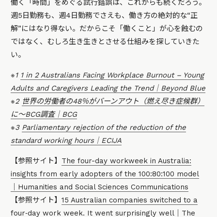
働く「時間」をめぐる試行錯誤は、これからも続くだろう。
週5日勤務も、週4日勤務でさえも、働き方の絶対的な“正
解”にはなり得ない。だからこそ「働くこと」が心を蝕むの
ではなく、むしろ生き生きとさせる仕組みを探していきた
い。
※1
1 in 2 Australians Facing Workplace Burnout – Young
Adults and Caregivers Leading the Trend｜Beyond Blue
※2
世界の労働者の48％がバーンアウト（燃え尽き症候群）
に～BCG調査｜BCG
※3
Parliamentary rejection of the reduction of the
standard working hours｜ECIJA
【参照サイト】
The four-day workweek in Australia:
insights from early adopters of the 100:80:100 model
｜Humanities and Social Sciences Communications
【参照サイト】
15 Australian companies switched to a
four‑day work week. It went surprisingly well｜The