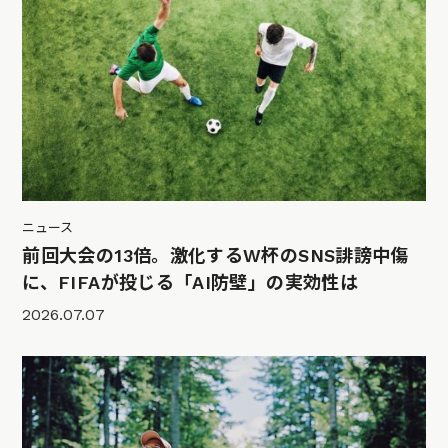
ニュース
前回大会の13倍。激化するW杯のSNS誹謗中傷
に、FIFAが投じる「AI防壁」の実効性は
2026.07.07