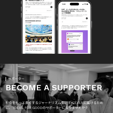
サポーター
BECOME A SUPPORTER
社会をもっと良くするジャーナリズムを、すべての人に届けるため
に、 IDEAS FOR GOODのサポーターになりませんか？