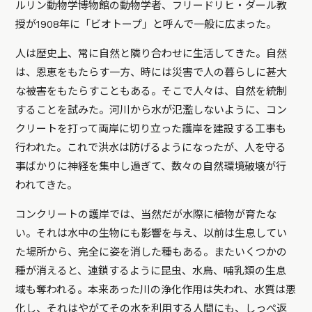
ルリン動物学博物館の動物学者、フリードリヒ・ダール教
授が1908年に「ビオトープ」と呼んで一般に広まった。
人は歴史上、常に自然と隣り合わせに生活してきた。自然
は、恩恵をもたらす一方、時には災害で人の暮らしに甚大
な被害をもたらすこともある。そこで人々は、自然を統制
することを試みた。河川から水が氾濫しないように、コン
クリートを打って両岸に切り立った護岸を建設する工事も
行われた。これで洪水は防げるようになったが、人を守る
事ばかりに神経を集中し過ぎて、数々の自然環境破壊が行
われてきた。
コンクリートの護岸では、当然だが水際に植物が育たな
い。それは水中の生物にも影響を与え、以前は生息してい
た場所から、完全に姿を消した種もある。またいくつかの
種が消えると、連鎖するように昆虫、水鳥、哺乳類の生息
域も奪われる。本来あった川の浄化作用は失われ、水質は悪
化し、それはやがてその水を利用する人間にも、しっぺ返