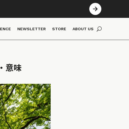
IENCE
NEWSLETTER
STORE
ABOUT US
とは・意味