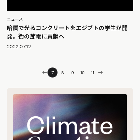
ニュース
暗闇で光るコンクリートをエジプトの学生が開
発。街の節電に貢献へ
2022.07.12
←
→
7
8
9
10
11