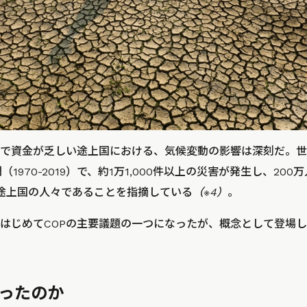
で資金が乏しい途上国における、気候変動の影響は深刻だ。世
1970-2019）で、約1万1,000件以上の災害が発生し、20
途上国の人々であることを指摘している
（※4）
。
はじめてCOPの主要議題の一つになったが、概念として登場し
あったのか