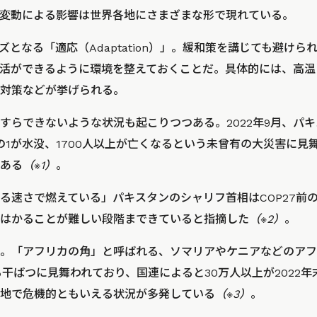
変動による影響は世界各地にさまざまな形で現れている。
となる「適応（Adaptation）」。緩和策を講じても避け
活ができるように環境を整えておくことだ。具体的には、高温
対策などが挙げられる。
すらできないような状況も起こりつつある。2022年9月、パキ
の1が水没、1700人以上が亡くなるという未曾有の大災害に見
ある
（※1）
。
る速さで燃えている」
パキスタンのシャリフ首相はCOP27前
はかることが難しい段階まできていると指摘した
（※2）
。
。「アフリカの角」と呼ばれる、ソマリアやケニアなどのアフ
る干ばつに見舞われており、国連によると30万人以上が2022
地で危機的ともいえる状況が多発している
（※3）
。