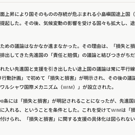
。海面上昇により国そのものの存続が危ぶまれる小島嶼国途上国（A
提起した。その後、気候変動の影響を受ける国々も拡大し、途
ための議論はなかなか進まなかった。その理由は、「損失と損
排出してきた先進国の「責任と賠償」の議論と結びつきがちだ
れたい先進国と支援を引き出したい途上国の議論は常に平行線
「バリ行動計画」で初めて「損失と損害」が明示され、その後の議論を
するワルシャワ国際メカニズム（WIM）」が設立された。
定の8条には「損失と損害」が明記されることになったが、先進
に入れる、ということを条件とした。これを受けてWIMは「
付けられ、「損失と損害」に関する支援の具体化は図られない