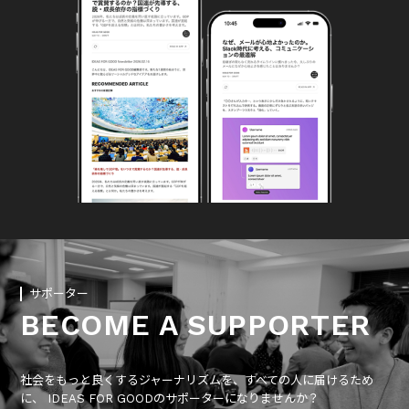
サポーター
BECOME A SUPPORTER
社会をもっと良くするジャーナリズムを、すべての人に届けるため
に、 IDEAS FOR GOODのサポーターになりませんか？