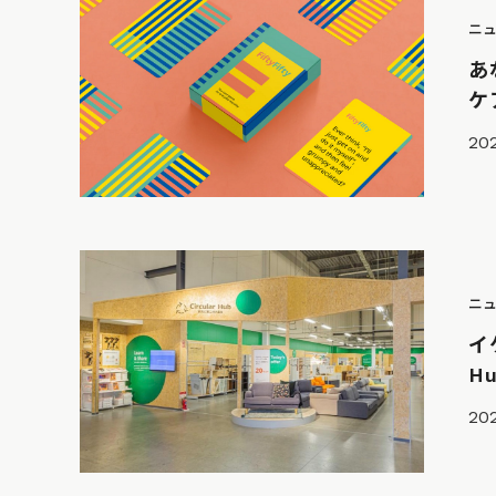
ニ
あ
ケ
202
ニ
イ
H
202