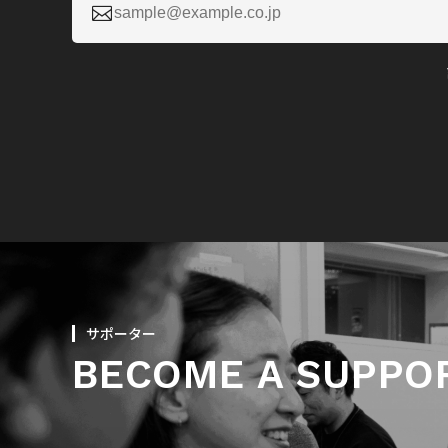

サポーター
BECOME A SUPPO