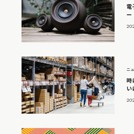
電
ー「
20
ニ
時
い
202