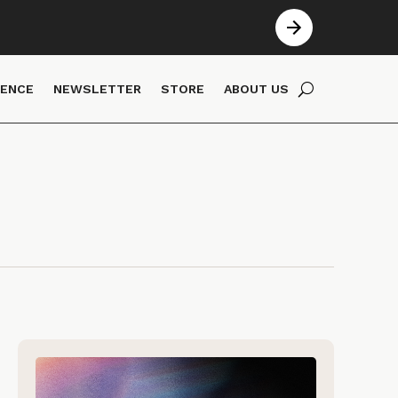
IENCE
NEWSLETTER
STORE
ABOUT US