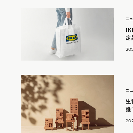
ニ
I
定
202
ニ
生
誰
202