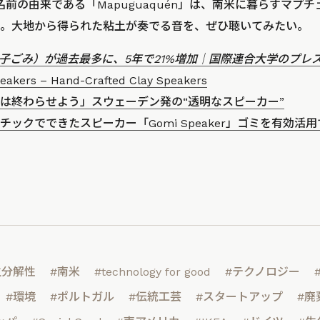
という名前の由来である「Mapuguaquén」は、南米に暮らすマ
。大地から得られた粘土が奏でる音を、ぜひ聴いてみたい。
（電子ごみ）が過去最多に、5年で21%増加｜国際連合大学のプレ
akers – Hand-Crafted Clay Speakers
は終わらせよう」スウェーデン発の“透明なスピーカー”
チックでできたスピーカー「Gomi Speaker」ゴミを有効活
生分解性
#南米
#technology for good
#テクノロジー
#環境
#ポルトガル
#伝統工芸
#スタートアップ
#廃