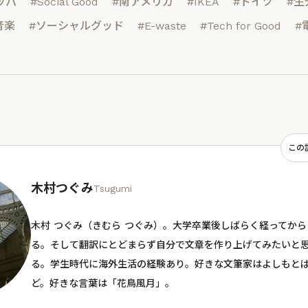
ッパ
#Social Good
#南アメリカ
#IKEA
#ドイツ
#生
音楽
#ソーシャルグッド
#E-waste
#Tech for Good
#
この
木村つぐみ
Tsugumi
木村 つぐみ（きむら つぐみ）。大学卒業後しばらく経ってか
る。そして翻訳にとどまらず自分で文章を作り上げてみたいと
る。学生時代に海外生活の経験あり。好きな文筆家はよしもと
ど。好きな言葉は「花鳥風月」。