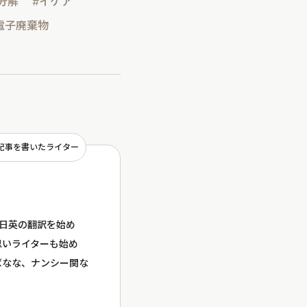
分解
#イケア
電子廃棄物
記事を書いたライター
ら日英の翻訳を始め
思いライターも始め
ばなな、ナンシー関な