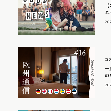
【
と
20
コ
一
の
202