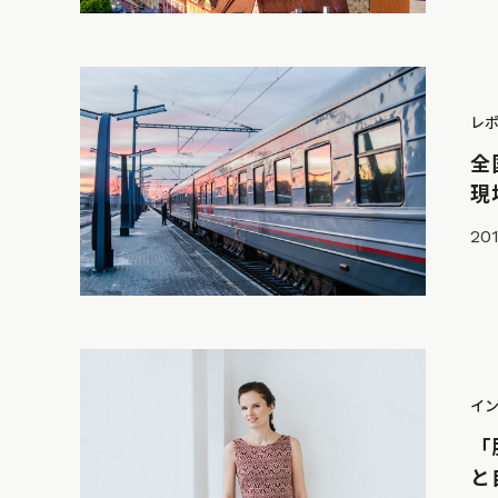
レ
全
現
201
イ
「
と