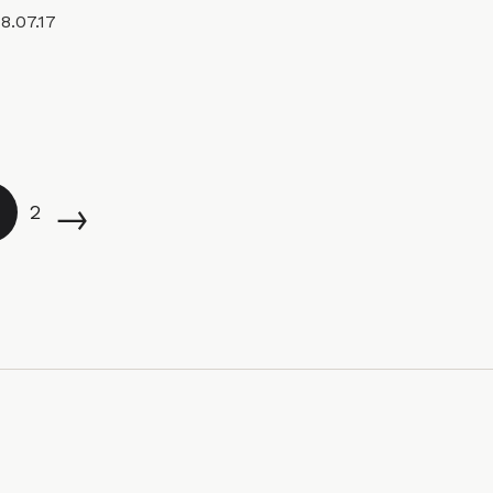
8.07.17
→
2