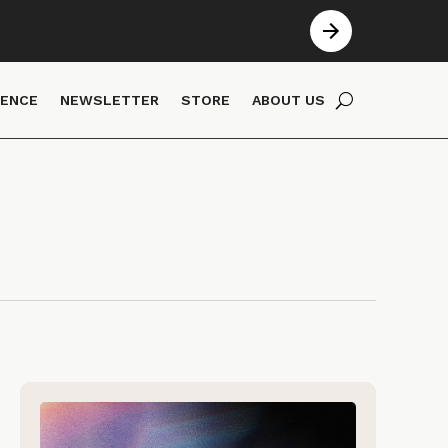
IENCE
NEWSLETTER
STORE
ABOUT US