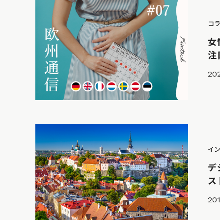
コ
女
注
202
イ
デ
ス
201