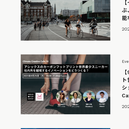
【
ぶ
能
202
Eve
【
ト
シ
Ca
202