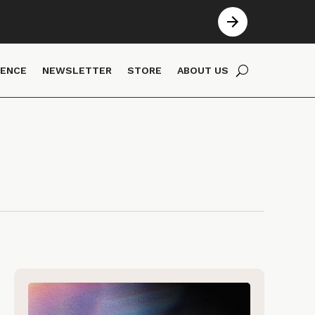
IENCE
NEWSLETTER
STORE
ABOUT US