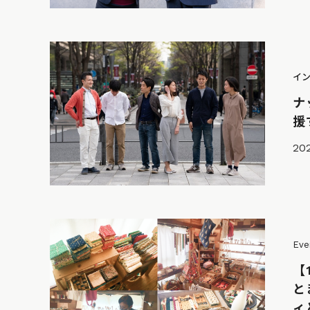
イ
ナ
援
202
Eve
【
と
ィ