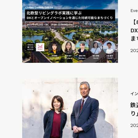
Eve
【
D
まち
20
イ
鉄
り
202