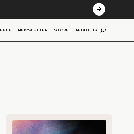
IENCE
NEWSLETTER
STORE
ABOUT US