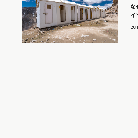
な
イ
201