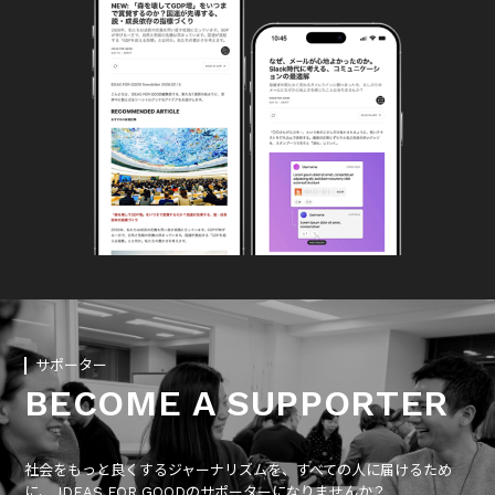
サポーター
BECOME A SUPPORTER
社会をもっと良くするジャーナリズムを、すべての人に届けるため
に、 IDEAS FOR GOODのサポーターになりませんか？