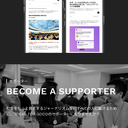
サポーター
BECOME A SUPPORTER
社会をもっと良くするジャーナリズムを、すべての人に届けるため
に、 IDEAS FOR GOODのサポーターになりませんか？