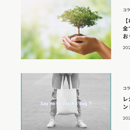
コ
【
全
お
20
コ
レ
ン
20