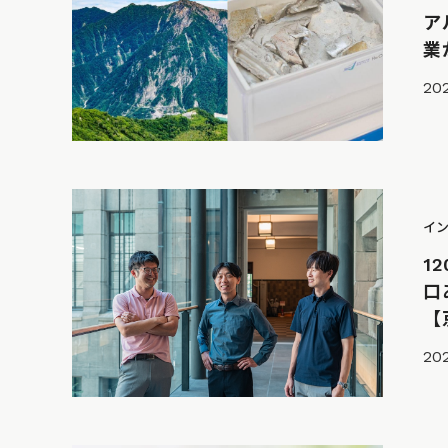
ア
業
202
イ
1
口
【
20