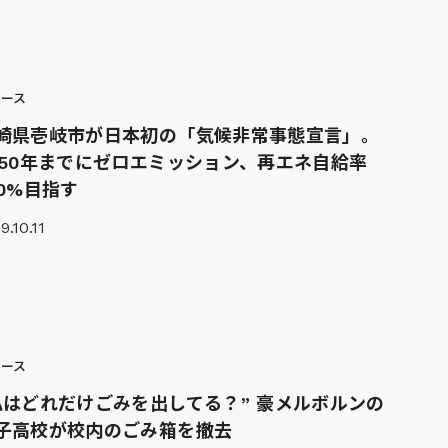
ュース
崎県壱岐市が日本初の「気候非常事態宣言」。
050年までにゼロエミッション、再エネ自給率
00%目指す
9.10.11
ュース
私はどれだけごみを出してる？” 豪メルボルンの
子高校が校内のごみ箱を撤去