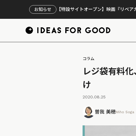
【特設サイトオープン】映画『リペアカ
お知らせ
コラム
レジ袋有料化
け
2020.08.25
曽我 美穂
Miho Soga