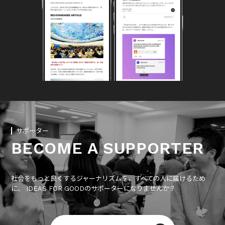
サポーター
BECOME A SUPPORTER
社会をもっと良くするジャーナリズムを、すべての人に届けるため
に、 IDEAS FOR GOODのサポーターになりませんか？