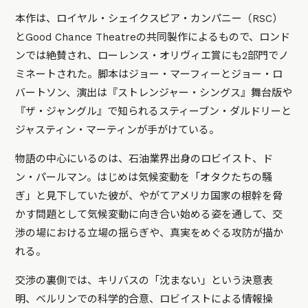
本作は、ロイヤル・シェイクスピア・カンパニー（RSC）
とGood Chance Theatreの共同製作によるもので、ロンド
ンでは絶賛され、ローレンス・オリヴィエ賞にも2部門でノ
ミネートされた。脚本はジョー・マーフィーとジョー・ロ
バートソン、演出は『ストレンジャー・シングス』舞台版や
『ザ・ジャングル』で知られるスティーブン・ダルドリーと
ジャスティン・マーティンが手がけている。
物語の中心にいるのは、石油業界出身のロビイスト、ド
ン・パールマン。はじめは気候変動を「オタクたちの騒
ぎ」と見下していた彼が、やがてアメリカ国家の根幹を脅
かす問題として気候変動に向き合い始める姿を通して、交
渉の場における立場の揺らぎや、真実をめぐる攻防が描か
れる。
交渉の裏側では、キリバスの「沈まない」という決意表
明、ベルリンでの科学的合意、ロビイストによる情報操