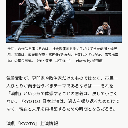
今回この作品を演じるのは、社会派演劇を多く手がけてきた劇団・燐光
群。写真は、燐光群が座・高円寺1で過去に上演した『わが友、第五福竜
丸』の舞台風景。（作・演出 坂手洋二） Photo by 姫田蘭
気候変動が、専門家や政治家だけのものではなく、市民一
人ひとりが向き合うべきテーマであるならば──それを
「演劇」という形で体感することの意義は、決して小さく
ない。『KYOTO』日本上演は、過去を振り返るためだけで
なく、現在と未来を再構築するための時間となるだろう。
演劇『KYOTO』上演情報