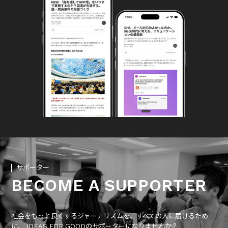
サポーター
BECOME A SUPPORTER
社会をもっと良くするジャーナリズムを、すべての人に届けるため
に、 IDEAS FOR GOODのサポーターになりませんか？