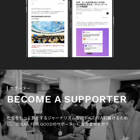
サポーター
BECOME A SUPPORTER
社会をもっと良くするジャーナリズムを、すべての人に届けるため
に、 IDEAS FOR GOODのサポーターになりませんか？