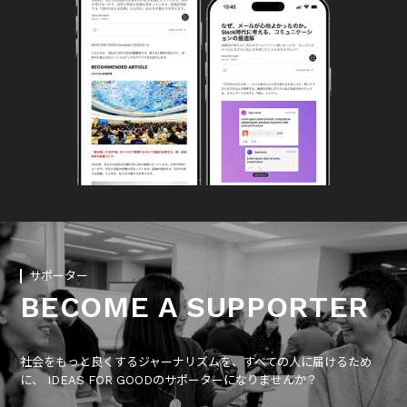
サポーター
BECOME A SUPPORTER
社会をもっと良くするジャーナリズムを、すべての人に届けるため
に、 IDEAS FOR GOODのサポーターになりませんか？