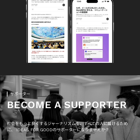
サポーター
BECOME A SUPPORTER
社会をもっと良くするジャーナリズムを、すべての人に届けるため
に、 IDEAS FOR GOODのサポーターになりませんか？